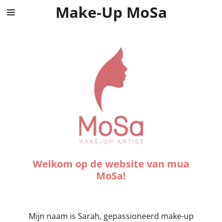
Make-Up MoSa
Ga
direct
naar
de
hoofdinhoud
Welkom op de website van mua
MoSa!
Mijn naam is Sarah, gepassioneerd make-up